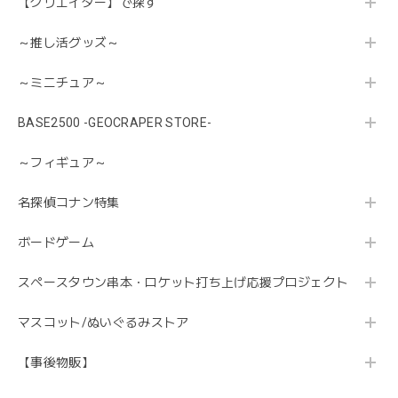
【クリエイター】で探す
～推し活グッズ～
～ミニチュア～
BASE2500 -GEOCRAPER STORE-
～フィギュア～
名探偵コナン特集
ボードゲーム
スペースタウン串本・ロケット打ち上げ応援プロジェクト
マスコット/ぬいぐるみストア
【事後物販】