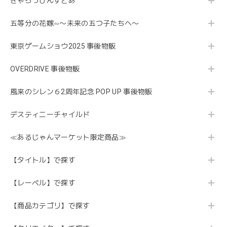
きゃらっぴんすとあ
五等分の花嫁∽〜未来の五つ子たちへ〜
東京ゲームショウ2025 事後物販
OVERDRIVE 事後物販
風来のシレン６2周年記念 POP UP 事後物販
デスティニーチャイルド
≪あるじゃんマーケット限定商品≫
【タイトル】で探す
【レーベル】で探す
【商品カテゴリ】で探す