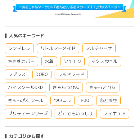
人気のキーワード
シンデレラ
リトルマーメイド
マルチャーナ
抱き枕カバー
水着
シュエン
マクスウェル
ラプラス
DORO
レッドフード
ハイスクールD×D
きゃらっぴん
きゃらとりあ
きゃらぷくシール
ついコレ
FGO
恋と深空
プリティーシリーズ
どこでもいっしょ
フィギュア
カテゴリから探す