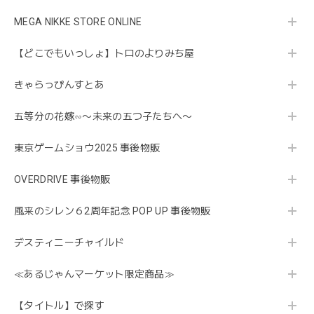
MEGA NIKKE STORE ONLINE
【どこでもいっしょ】トロのよりみち屋
きゃらっぴんすとあ
五等分の花嫁∽〜未来の五つ子たちへ〜
東京ゲームショウ2025 事後物販
OVERDRIVE 事後物販
風来のシレン６2周年記念 POP UP 事後物販
デスティニーチャイルド
≪あるじゃんマーケット限定商品≫
【タイトル】で探す