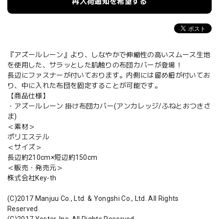
再入荷通知を希望する
『アズールレーン』より、しなやかで伸縮性の高いスムース生地
を使用した、サラッとした肌触りの布団カバーが登場！
長辺にファスナーが付いております。内側には留め紐が付いてお
り、中に入れた布団を固定することが可能です。
【商品仕様】
・アズールレーン 掛け布団カバー(アンカレッジ/ふねとおつきさ
ま)
＜素材＞
ポリエステル
＜サイズ＞
長辺約210cm×短辺約150cm
＜販売・発売元＞
株式会社Key-th
(C)2017 Manjuu Co., Ltd. & Yongshi Co., Ltd. All Rights
Reserved.
(C)2017 Yostar, Inc. All Rights Reserved.