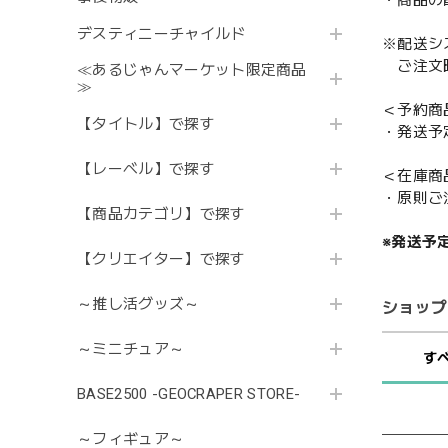
・商品の
デスティニーチャイルド
※配送シ
ご注文時
≪あるじゃんマーケット限定商品
≫
＜予約商
【タイトル】で探す
・発送予
【レーベル】で探す
＜在庫商
・原則ご
【商品カテゴリ】で探す
※発送予
【クリエイター】で探す
～推し活グッズ～
ショップ
～ミニチュア～
す
BASE2500 -GEOCRAPER STORE-
～フィギュア～