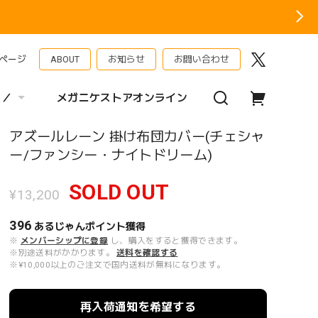
ページ
ABOUT
お知らせ
お問い合わせ
 ／
メガニケストアオンライン
アズールレーン 掛け布団カバー(チェシャ
ー/ファンシー・ナイトドリーム)
SOLD OUT
¥13,200
396
あるじゃんポイント
獲得
※
メンバーシップに登録
し、購入をすると獲得できます。
※別途送料がかかります。
送料を確認する
※¥10,000以上のご注文で国内送料が無料になります。
再入荷通知を希望する