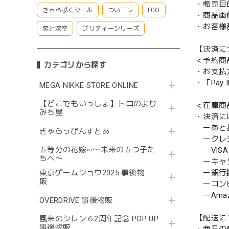
・転売目
きゃらぷくシール
ついコレ
FGO
・商品画
・お客様
恋と深空
プリティーシリーズ
【決済に
＜予約商
カテゴリから探す
・お支払
・「Pa
MEGA NIKKE STORE ONLINE
【どこでもいっしょ】トロのより
＜在庫商
みち屋
・決済に
ーあと払い
きゃらっぴんすとあ
ークレ
五等分の花嫁∽〜未来の五つ子た
VISA／
ちへ〜
ーキャ
東京ゲームショウ2025 事後物
ー銀行
販
ーコンビニ
ーAmazo
OVERDRIVE 事後物販
【配送に
風来のシレン６2周年記念 POP UP
事後物販