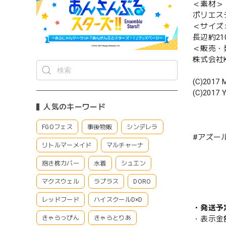
＜素材＞
ポリエス
＜サイズ
長辺約21
＜販売・
株式会社Ke
(C)2017 M
(C)2017 Y
人気のキーワード
FGOフェス
事後物販
シンデレラ
#アズー
リトルマーメイド
マルチャーナ
抱き枕カバー
水着
シュエン
マクスウェル
ラプラス
DORO
レッドフード
ハイスクールD×D
・発送予
きゃらっぴん
きゃらとりあ
・表示金