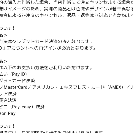
的の購入と判断した場合、当店判断にて注文キャンセルする場合
像はイメージのため、実際の商品とは色味やデザインが若干異な
都合によるご注文のキャンセル、返品・返金はご対応できかねま
ついて】
品＞
方法はクレジットカード決済のみとなります。
y ID」アカウントへのログインが必須となります。
品＞
は以下のお支払い方法をご利用いただけます。
（Pay ID）
ジットカード決済
MasterCard／アメリカン・エキスプレス・カード（AMEX）／J
リア決済
振込決済
（Pay-easy）決済
n Pay
ついて】