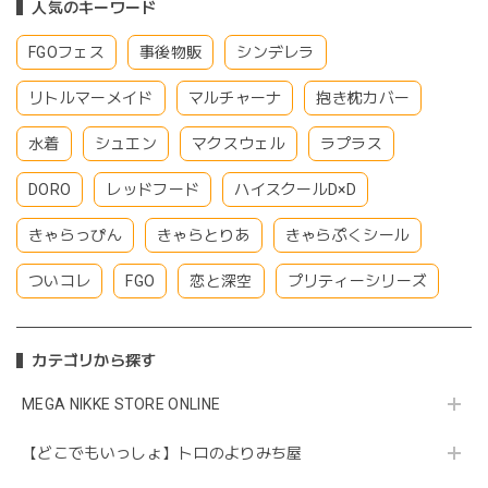
人気のキーワード
FGOフェス
事後物販
シンデレラ
リトルマーメイド
マルチャーナ
抱き枕カバー
水着
シュエン
マクスウェル
ラプラス
DORO
レッドフード
ハイスクールD×D
きゃらっぴん
きゃらとりあ
きゃらぷくシール
ついコレ
FGO
恋と深空
プリティーシリーズ
カテゴリから探す
MEGA NIKKE STORE ONLINE
【どこでもいっしょ】トロのよりみち屋