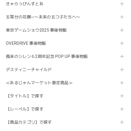
きゃらっぴんすとあ
五等分の花嫁∽〜未来の五つ子たちへ〜
東京ゲームショウ2025 事後物販
OVERDRIVE 事後物販
風来のシレン６2周年記念 POP UP 事後物販
デスティニーチャイルド
≪あるじゃんマーケット限定商品≫
【タイトル】で探す
【レーベル】で探す
【商品カテゴリ】で探す