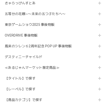
きゃらっぴんすとあ
五等分の花嫁∽〜未来の五つ子たちへ〜
東京ゲームショウ2025 事後物販
OVERDRIVE 事後物販
風来のシレン６2周年記念 POP UP 事後物販
デスティニーチャイルド
≪あるじゃんマーケット限定商品≫
【タイトル】で探す
【レーベル】で探す
【商品カテゴリ】で探す