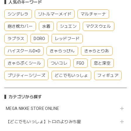
人気のキーワード
シンデレラ
リトルマーメイド
マルチャーナ
抱き枕カバー
水着
シュエン
マクスウェル
ラプラス
DORO
レッドフード
ハイスクールD×D
きゃらっぴん
きゃらとりあ
きゃらぷくシール
ついコレ
FGO
恋と深空
プリティーシリーズ
どこでもいっしょ
フィギュア
カテゴリから探す
MEGA NIKKE STORE ONLINE
【どこでもいっしょ】トロのよりみち屋