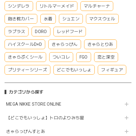
シンデレラ
リトルマーメイド
マルチャーナ
抱き枕カバー
水着
シュエン
マクスウェル
ラプラス
DORO
レッドフード
ハイスクールD×D
きゃらっぴん
きゃらとりあ
きゃらぷくシール
ついコレ
FGO
恋と深空
プリティーシリーズ
どこでもいっしょ
フィギュア
カテゴリから探す
MEGA NIKKE STORE ONLINE
【どこでもいっしょ】トロのよりみち屋
きゃらっぴんすとあ