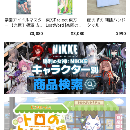
学園アイドルマスタ
東方Project 東方
ぼのぼの 刺繍ハンド
ー 【光景】篠澤 広
LostWord [楽園の有
タオル
ハイブリッドフェイ
閑な巫女] 博麗霊夢
¥3,080
¥3,080
¥990
スタオル
ハイブリッドフェイ
スタオル