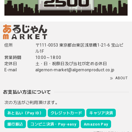
住所
〒111-0053 東京都台東区浅草橋1-21-6 宝山ビ
ル1F
営業時間
10:00～18:00
定休日
土・日・祝祭日及び当社が定める休日
E-mail
algernon-market@algernonproduct.co.jp
ABOUT
お支払い方法について
次の方法がご利用頂けます。
あと払い（Pay ID）
クレジットカード
キャリア決済
銀行振込
コンビニ決済・Pay-easy
Amazon Pay