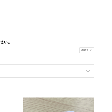
ださい。
通報する