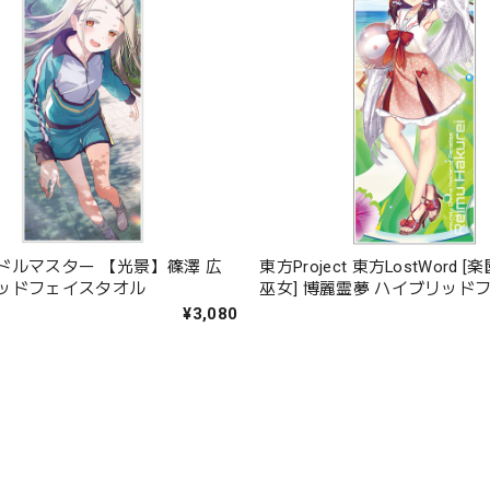
ドルマスター 【光景】篠澤 広
東方Project 東方LostWord
ッドフェイスタオル
巫女] 博麗霊夢 ハイブリッド
オル
¥3,080