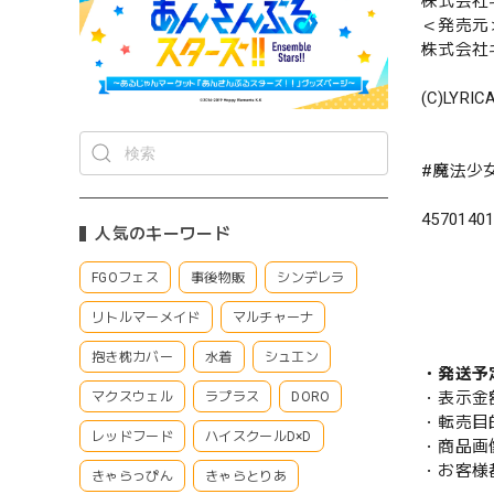
株式会社
＜発売元
株式会社
(C)LYRI
#魔法少
4570140
人気のキーワード
FGOフェス
事後物販
シンデレラ
リトルマーメイド
マルチャーナ
抱き枕カバー
水着
シュエン
・発送予
・表示金
マクスウェル
ラプラス
DORO
・転売目
レッドフード
ハイスクールD×D
・商品画
・お客様
きゃらっぴん
きゃらとりあ