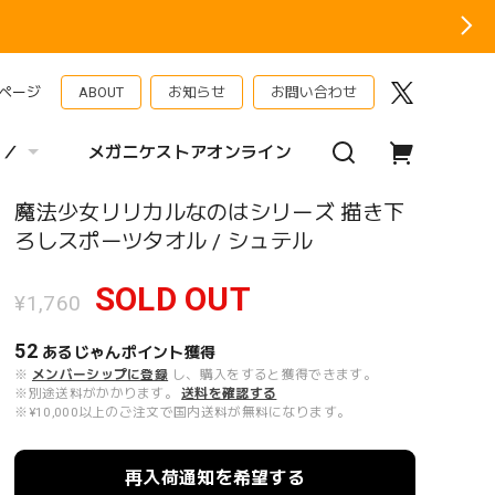
ページ
ABOUT
お知らせ
お問い合わせ
 ／
メガニケストアオンライン
魔法少女リリカルなのはシリーズ 描き下
ろしスポーツタオル / シュテル
SOLD OUT
¥1,760
52
あるじゃんポイント
獲得
※
メンバーシップに登録
し、購入をすると獲得できます。
※別途送料がかかります。
送料を確認する
※¥10,000以上のご注文で国内送料が無料になります。
再入荷通知を希望する