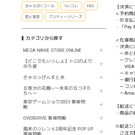
きゃらぷくシール
ついコレ
FGO
【決済に
＜予約商
恋と深空
プリティーシリーズ
・お支払
・「Pa
カテゴリから探す
＜在庫商
・決済に
MEGA NIKKE STORE ONLINE
ーあと払い
ークレ
【どこでもいっしょ】トロのより
みち屋
VISA／
ーキャ
きゃらっぴんすとあ
ー銀行
ーコンビニ
五等分の花嫁∽〜未来の五つ子た
ーAmazo
ちへ〜
東京ゲームショウ2025 事後物
【配送に
販
・商品の
OVERDRIVE 事後物販
※配送シ
風来のシレン６2周年記念 POP UP
ご注文時
事後物販