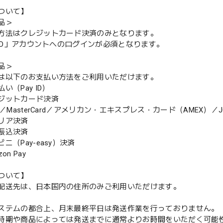
ついて】
品＞
方法はクレジットカード決済のみとなります。
y ID」アカウントへのログインが必須となります。
品＞
は以下のお支払い方法をご利用いただけます。
（Pay ID）
ジットカード決済
MasterCard／アメリカン・エキスプレス・カード（AMEX）／J
リア決済
振込決済
（Pay-easy）決済
n Pay
ついて】
配送先は、日本国内の住所のみご利用いただけます。
ステムの都合上、月末最終平日は発送作業を行っておりません。
期や商品によっては発送までに通常よりお時間をいただく可能