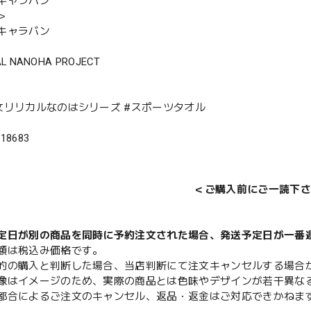
キャラバン
＞
キャラバン
CAL NANOHA PROJECT
女リリカルなのはシリーズ #スポーツタオル
118683
＜ご購入前にご一読下さ
定日が別の商品を同時に予約注文された場合、発送予定日が一番
額は税込み価格です。
的の購入と判断した場合、当店判断にて注文キャンセルする場合
像はイメージのため、実際の商品とは色味やデザインが若干異な
都合によるご注文のキャンセル、返品・返金はご対応できかねま