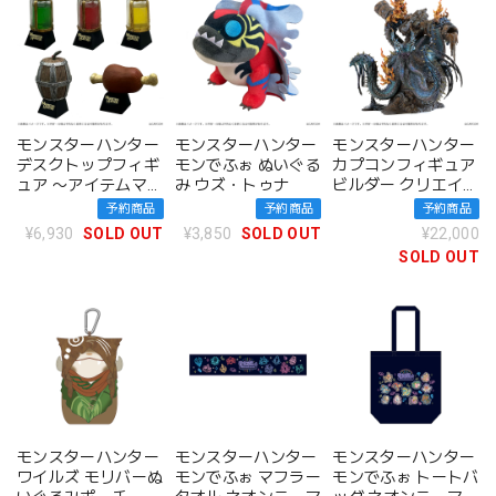
モンスターハンター
モンスターハンター
モンスターハンター
デスクトップフィギ
モンでふぉ ぬいぐる
カプコンフィギュア
ュア 〜アイテムマス
み ウズ・トゥナ
ビルダー クリエイタ
コット〜 BOX
ーズモデル 獄焔蛸
予約商品
予約商品
予約商品
ヌ・エグドラ
¥6,930
SOLD OUT
¥3,850
SOLD OUT
¥22,000
SOLD OUT
モンスターハンター
モンスターハンター
モンスターハンター
ワイルズ モリバーぬ
モンでふぉ マフラー
モンでふぉ トートバ