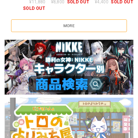
¥11,880
¥8,800
SOLD OUT
¥4,400
SOLD OUT
SOLD OUT
MORE