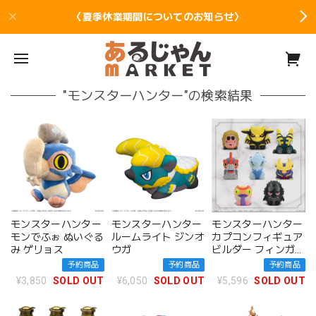
〈夏季休業期間についてのお知らせ〉
"モンスターハンター"の検索結果
モンスターハンター
モンスターハンター
モンスターハンター
モンでふぉ ぬいぐる
ルームライト ジンオ
カプコンフィギュア
み ゲリョス
ウガ
ビルダー フィンガー
パペット モンスター
予約商品
予約商品
予約商品
ハンター Vol.3
¥3,850
SOLD OUT
¥6,050
SOLD OUT
¥5,596
SOLD OUT
BOX