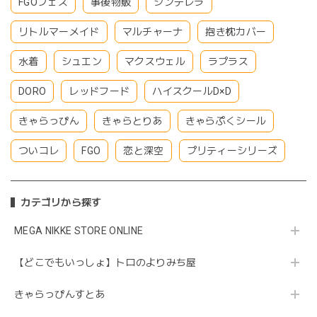
FGOフェス
事後物販
シンデレラ
リトルマーメイド
マルチャーナ
抱き枕カバー
水着
シュエン
マクスウェル
ラプラス
DORO
レッドフード
ハイスクールD×D
きゃらっぴん
きゃらとりあ
きゃらぷくシール
ついコレ
FGO
恋と深空
プリティーシリーズ
カテゴリから探す
MEGA NIKKE STORE ONLINE
【どこでもいっしょ】トロのよりみち屋
きゃらっぴんすとあ