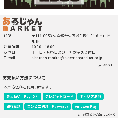
住所
〒111-0053 東京都台東区浅草橋1-21-6 宝山ビ
ル1F
営業時間
10:00～18:00
定休日
土・日・祝祭日及び当社が定める休日
E-mail
algernon-market@algernonproduct.co.jp
ABOUT
お支払い方法について
次の方法がご利用頂けます。
あと払い（Pay ID）
クレジットカード
キャリア決済
銀行振込
コンビニ決済・Pay-easy
Amazon Pay
お支払い方法について