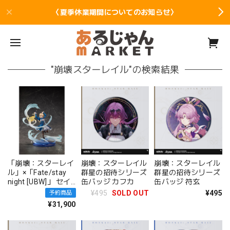
〈夏季休業期間についてのお知らせ〉
"崩壊スターレイル"の検索結果
「崩壊：スターレイ
崩壊：スターレイル
崩壊：スターレイル
ル」×「Fate/stay
群星の招待シリーズ
群星の招待シリーズ
night [UBW]」 セイ
缶バッジ カフカ
缶バッジ 符玄
バー 1/7 完成品フ
¥495
SOLD OUT
¥495
予約商品
ィギュア
¥31,900