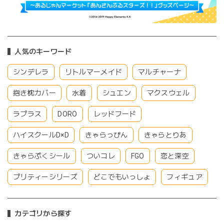
人気のキーワード
シンデレラ
リトルマーメイド
マルチャーナ
抱き枕カバー
水着
シュエン
マクスウェル
ラプラス
DORO
レッドフード
ハイスクールD×D
きゃらっぴん
きゃらとりあ
きゃらぷくシール
ついコレ
FGO
恋と深空
プリティーシリーズ
どこでもいっしょ
フィギュア
カテゴリから探す