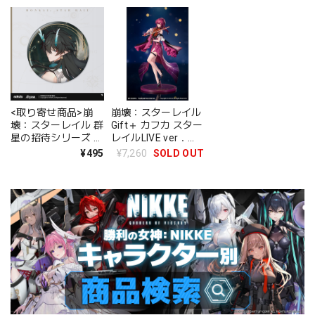
<取り寄せ商品>崩
崩壊：スターレイル
壊：スターレイル 群
Gift＋ カフカ スター
星の招待シリーズ 缶
レイルLIVE ver．
バッジ 丹恒・飲月
1/8 完成品フィギュ
¥495
¥7,260
SOLD OUT
ア