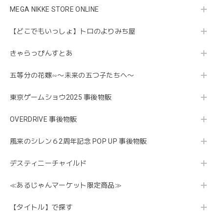
MEGA NIKKE STORE ONLINE
【どこでもいっしょ】トロのよりみち屋
きゃらっぴんすとあ
五等分の花嫁∽〜未来の五つ子たちへ〜
東京ゲームショウ2025 事後物販
OVERDRIVE 事後物販
風来のシレン６2周年記念 POP UP 事後物販
デスティニーチャイルド
≪あるじゃんマーケット限定商品≫
【タイトル】で探す