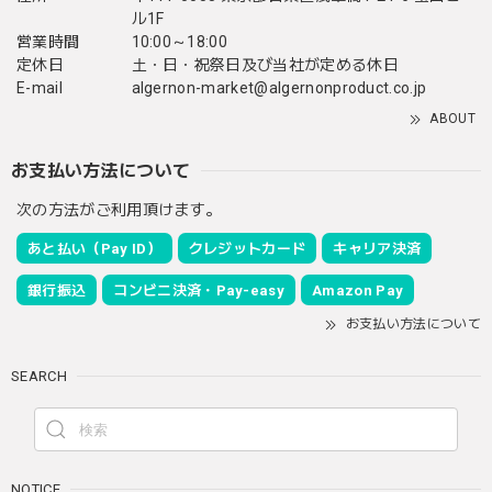
ル1F
営業時間
10:00～18:00
定休日
土・日・祝祭日及び当社が定める休日
E-mail
algernon-market@algernonproduct.co.jp
ABOUT
お支払い方法について
次の方法がご利用頂けます。
あと払い（Pay ID）
クレジットカード
キャリア決済
銀行振込
コンビニ決済・Pay-easy
Amazon Pay
お支払い方法について
SEARCH
NOTICE