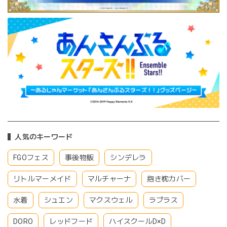
人気のキーワード
FGOフェス
事後物販
シンデレラ
リトルマーメイド
マルチャーナ
抱き枕カバー
水着
シュエン
マクスウェル
ラプラス
DORO
レッドフード
ハイスクールD×D