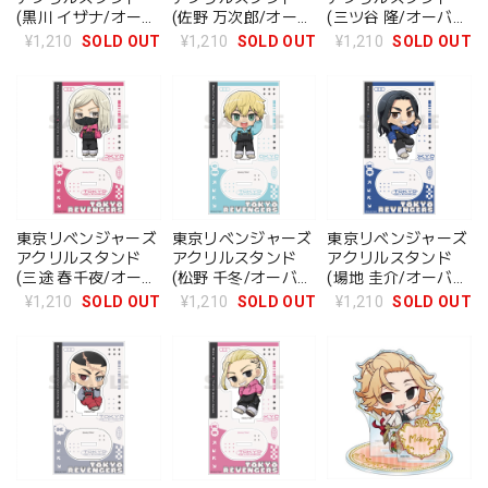
(黒川 イザナ/オーバ
(佐野 万次郎/オーバ
(三ツ谷 隆/オーバー
ーオール)
ーオール)
オール)
¥1,210
SOLD OUT
¥1,210
SOLD OUT
¥1,210
SOLD OUT
東京リベンジャーズ
東京リベンジャーズ
東京リベンジャーズ
アクリルスタンド
アクリルスタンド
アクリルスタンド
(三途 春千夜/オーバ
(松野 千冬/オーバー
(場地 圭介/オーバー
ーオール)
オール)
オール)
¥1,210
SOLD OUT
¥1,210
SOLD OUT
¥1,210
SOLD OUT