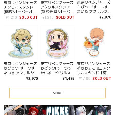
東京リベンジャーズ
東京リベンジャーズ
東京リベンジャーズ
ちびっつ! すーつす
アクリルスタンド
アクリルスタンド
たいる アクリルジオ
(鶴蝶/オーバーオー
(龍宮寺 堅/オーバー
ラマ 佐野万次郎
ル)
オール)
¥2,970
¥1,210
SOLD OUT
¥1,210
SOLD OUT
東京リベンジャーズ
東京リベンジャーズ
東京リベンジャーズ
ちびっつ! すーつす
ちびっつ! すーつす
ぷちちょこミニアク
たいる アクリルジオ
たいる アクリルスタ
リルスタンド【河田
ラマ 松野千冬
ンドJr. 龍宮寺堅
ナホヤ】アイスver.
¥2,970
¥1,485
¥1,100
SOLD OUT
MORE