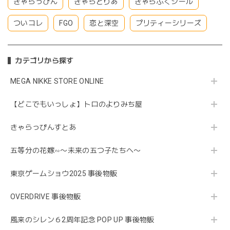
きゃらっぴん
きゃらとりあ
きゃらぷくシール
ついコレ
FGO
恋と深空
プリティーシリーズ
カテゴリから探す
MEGA NIKKE STORE ONLINE
【どこでもいっしょ】トロのよりみち屋
きゃらっぴんすとあ
五等分の花嫁∽〜未来の五つ子たちへ〜
東京ゲームショウ2025 事後物販
OVERDRIVE 事後物販
風来のシレン６2周年記念 POP UP 事後物販