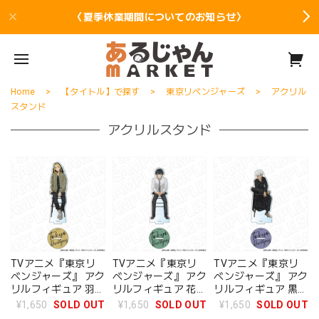
〈夏季休業期間についてのお知らせ〉
Home
【タイトル】で探す
東京リベンジャーズ
アクリル
スタンド
アクリルスタンド
TVアニメ『東京リ
TVアニメ『東京リ
TVアニメ『東京リ
ベンジャーズ』 アク
ベンジャーズ』 アク
ベンジャーズ』 アク
リルフィギュア 羽宮
リルフィギュア 花垣
リルフィギュア 黒川
一虎 Chair ver.
武道 Chair ver.
イザナ Chair ver.
¥1,650
SOLD OUT
¥1,650
SOLD OUT
¥1,650
SOLD OUT