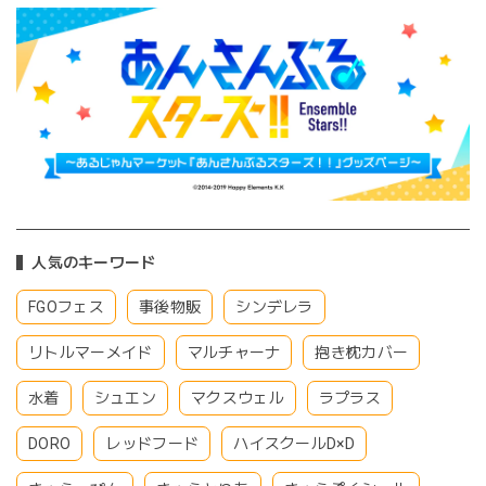
人気のキーワード
FGOフェス
事後物販
シンデレラ
リトルマーメイド
マルチャーナ
抱き枕カバー
水着
シュエン
マクスウェル
ラプラス
DORO
レッドフード
ハイスクールD×D