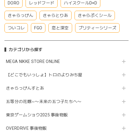
DORO
レッドフード
ハイスクールD×D
きゃらっぴん
きゃらとりあ
きゃらぷくシール
ついコレ
FGO
恋と深空
プリティーシリーズ
カテゴリから探す
MEGA NIKKE STORE ONLINE
【どこでもいっしょ】トロのよりみち屋
きゃらっぴんすとあ
五等分の花嫁∽〜未来の五つ子たちへ〜
東京ゲームショウ2025 事後物販
OVERDRIVE 事後物販