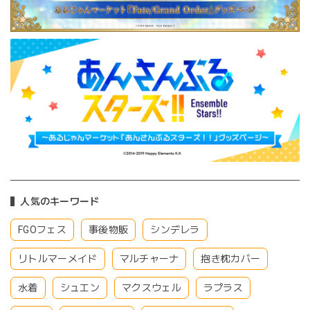
人気のキーワード
FGOフェス
事後物販
シンデレラ
リトルマーメイド
マルチャーナ
抱き枕カバー
水着
シュエン
マクスウェル
ラプラス