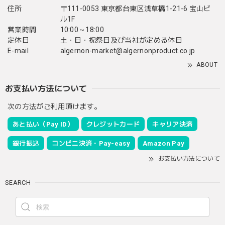
住所
〒111-0053 東京都台東区浅草橋1-21-6 宝山ビ
ル1F
営業時間
10:00～18:00
定休日
土・日・祝祭日及び当社が定める休日
E-mail
algernon-market@algernonproduct.co.jp
ABOUT
お支払い方法について
次の方法がご利用頂けます。
あと払い（Pay ID）
クレジットカード
キャリア決済
銀行振込
コンビニ決済・Pay-easy
Amazon Pay
お支払い方法について
SEARCH