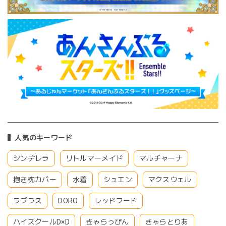
人気のキーワード
シンデレラ
リトルマーメイド
マルチャーナ
抱き枕カバー
水着
シュエン
マクスウェル
ラプラス
DORO
レッドフード
ハイスクールD×D
きゃらっぴん
きゃらとりあ