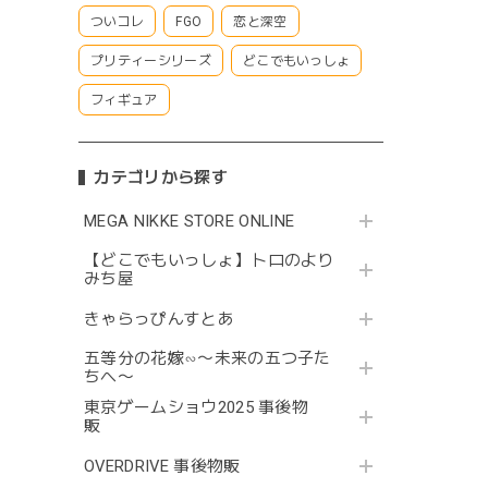
ついコレ
FGO
恋と深空
プリティーシリーズ
どこでもいっしょ
フィギュア
カテゴリから探す
MEGA NIKKE STORE ONLINE
【どこでもいっしょ】トロのより
みち屋
きゃらっぴんすとあ
五等分の花嫁∽〜未来の五つ子た
ちへ〜
東京ゲームショウ2025 事後物
販
OVERDRIVE 事後物販