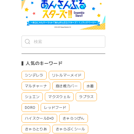
人気のキーワード
シンデレラ
リトルマーメイド
マルチャーナ
抱き枕カバー
水着
シュエン
マクスウェル
ラプラス
DORO
レッドフード
ハイスクールD×D
きゃらっぴん
きゃらとりあ
きゃらぷくシール