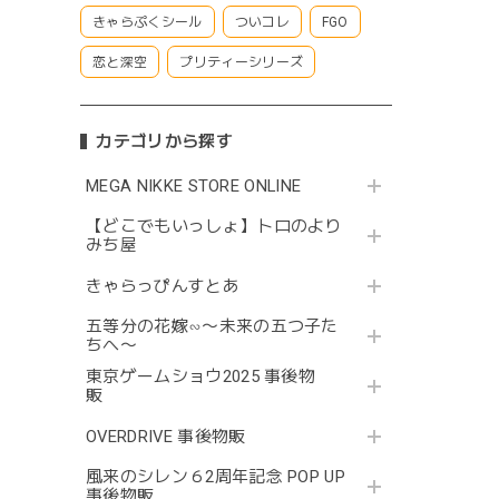
きゃらぷくシール
ついコレ
FGO
恋と深空
プリティーシリーズ
カテゴリから探す
MEGA NIKKE STORE ONLINE
【どこでもいっしょ】トロのより
みち屋
きゃらっぴんすとあ
五等分の花嫁∽〜未来の五つ子た
ちへ〜
東京ゲームショウ2025 事後物
販
OVERDRIVE 事後物販
風来のシレン６2周年記念 POP UP
事後物販