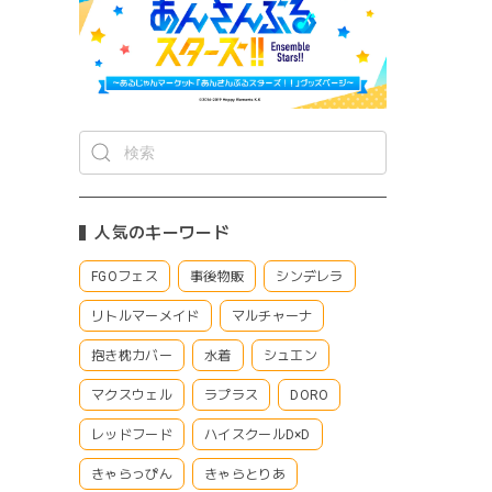
人気のキーワード
FGOフェス
事後物販
シンデレラ
リトルマーメイド
マルチャーナ
抱き枕カバー
水着
シュエン
マクスウェル
ラプラス
DORO
レッドフード
ハイスクールD×D
きゃらっぴん
きゃらとりあ