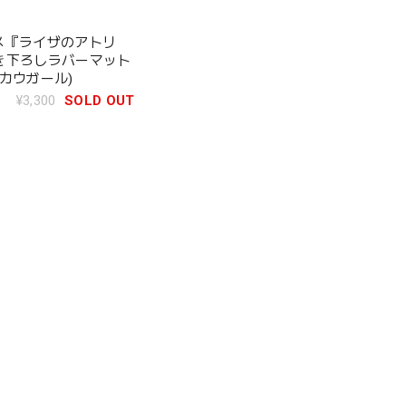
メ『ライザのアトリ
き下ろしラバーマット
/カウガール)
¥3,300
SOLD OUT