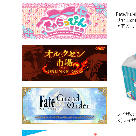
Fate/ka
リヤ Li
き下ろし
ヤ/巫女)
ライザの
ス(ライザ