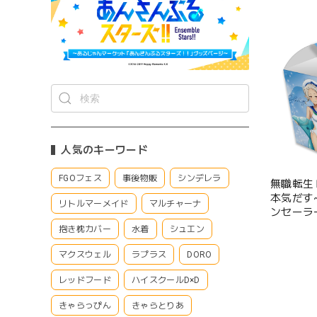
人気のキーワード
FGOフェス
事後物販
シンデレラ
無職転生
本気だす
リトルマーメイド
マルチャーナ
ンセーラ
抱き枕カバー
水着
シュエン
マクスウェル
ラプラス
DORO
レッドフード
ハイスクールD×D
きゃらっぴん
きゃらとりあ