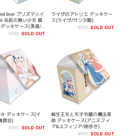
aleid liner プリズマ☆イ
ライザのアトリエ デッキケー
cht 名前の無い少女 描
ス(ライザ/サンタ服)
デッキケース(美遊/
¥990
SOLD OUT
¥990
SOLD OUT
々 デッキケース(イ
転生王女と天才令嬢の魔法革
舞踏会)
命 デッキケース(アニスフィ
ア&ユフィリア/街歩き)
¥990
SOLD OUT
¥990
SOLD OUT