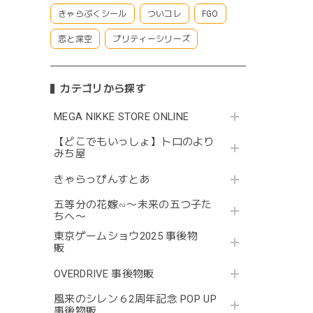
きゃらぷくシール
ついコレ
FGO
恋と深空
プリティーシリーズ
カテゴリから探す
MEGA NIKKE STORE ONLINE
【どこでもいっしょ】トロのより
みち屋
きゃらっぴんすとあ
五等分の花嫁∽〜未来の五つ子た
ちへ〜
東京ゲームショウ2025 事後物
販
OVERDRIVE 事後物販
風来のシレン６2周年記念 POP UP
事後物販