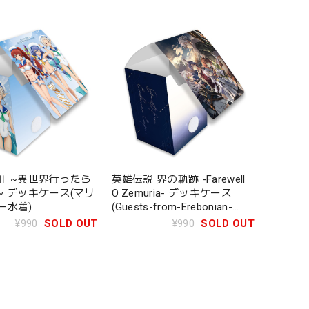
Ⅱ ~異世界行ったら
英雄伝説 界の軌跡 -Farewell
~ デッキケース(マリ
O Zemuria- デッキケース
ー水着)
(Guests-from-Erebonian-
Empire)
¥990
SOLD OUT
¥990
SOLD OUT