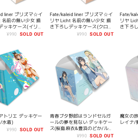
leid liner プリズマ☆イ
Fate/kaleid liner プリズマ☆イ
Fate/k
cht 名前の無い少女 描
リヤ Licht 名前の無い少女 描
リヤ Li
デッキケース(イリ
き下ろしデッキケース(クロ
き下ろし
エ/巫女)
巫女)
¥990
SOLD OUT
¥990
SOLD OUT
アトリエ デッキケー
青春ブタ野郎はランドセルガ
魔女の旅
/水着)
ールの夢を見ない デッキケー
レイナ/
ス(桜島麻衣&豊浜のどか/ルー
¥990
SOLD OUT
ムウェア)
¥990
SOLD OUT