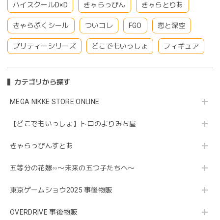
ハイスクールD×D
きゃらっぴん
きゃらとりあ
きゃらぷくシール
ついコレ
FGO
恋と深空
プリティーシリーズ
どこでもいっしょ
フィギュア
カテゴリから探す
MEGA NIKKE STORE ONLINE
【どこでもいっしょ】トロのよりみち屋
きゃらっぴんすとあ
五等分の花嫁∽〜未来の五つ子たちへ〜
東京ゲームショウ2025 事後物販
OVERDRIVE 事後物販