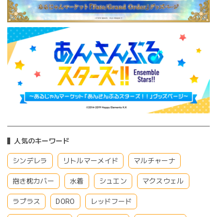
人気のキーワード
シンデレラ
リトルマーメイド
マルチャーナ
抱き枕カバー
水着
シュエン
マクスウェル
ラプラス
DORO
レッドフード