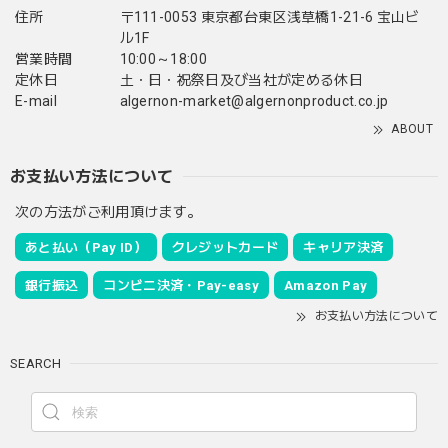
住所
〒111-0053 東京都台東区浅草橋1-21-6 宝山ビ
ル1F
営業時間
10:00～18:00
定休日
土・日・祝祭日及び当社が定める休日
E-mail
algernon-market@algernonproduct.co.jp
ABOUT
お支払い方法について
次の方法がご利用頂けます。
あと払い（Pay ID）
クレジットカード
キャリア決済
銀行振込
コンビニ決済・Pay-easy
Amazon Pay
お支払い方法について
SEARCH