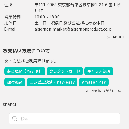
住所
〒111-0053 東京都台東区浅草橋1-21-6 宝山ビ
ル1F
営業時間
10:00～18:00
定休日
土・日・祝祭日及び当社が定める休日
E-mail
algernon-market@algernonproduct.co.jp
ABOUT
お支払い方法について
次の方法がご利用頂けます。
あと払い（Pay ID）
クレジットカード
キャリア決済
銀行振込
コンビニ決済・Pay-easy
Amazon Pay
お支払い方法について
SEARCH