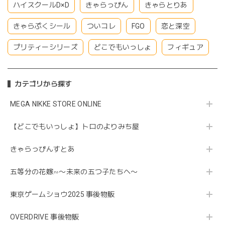
ハイスクールD×D
きゃらっぴん
きゃらとりあ
きゃらぷくシール
ついコレ
FGO
恋と深空
プリティーシリーズ
どこでもいっしょ
フィギュア
カテゴリから探す
MEGA NIKKE STORE ONLINE
【どこでもいっしょ】トロのよりみち屋
きゃらっぴんすとあ
五等分の花嫁∽〜未来の五つ子たちへ〜
東京ゲームショウ2025 事後物販
OVERDRIVE 事後物販