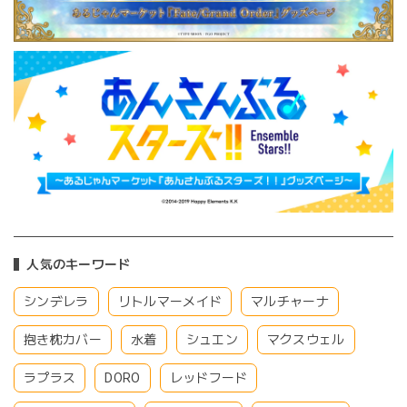
人気のキーワード
シンデレラ
リトルマーメイド
マルチャーナ
抱き枕カバー
水着
シュエン
マクスウェル
ラプラス
DORO
レッドフード