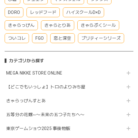
DORO
レッドフード
ハイスクールD×D
きゃらっぴん
きゃらとりあ
きゃらぷくシール
ついコレ
FGO
恋と深空
プリティーシリーズ
カテゴリから探す
MEGA NIKKE STORE ONLINE
【どこでもいっしょ】トロのよりみち屋
きゃらっぴんすとあ
五等分の花嫁∽〜未来の五つ子たちへ〜
東京ゲームショウ2025 事後物販