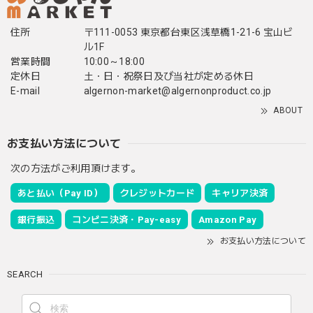
住所
〒111-0053 東京都台東区浅草橋1-21-6 宝山ビ
ル1F
営業時間
10:00～18:00
定休日
土・日・祝祭日及び当社が定める休日
E-mail
algernon-market@algernonproduct.co.jp
ABOUT
お支払い方法について
次の方法がご利用頂けます。
あと払い（Pay ID）
クレジットカード
キャリア決済
銀行振込
コンビニ決済・Pay-easy
Amazon Pay
お支払い方法について
SEARCH