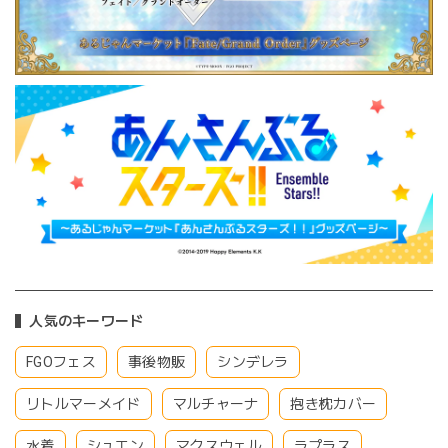
人気のキーワード
FGOフェス
事後物販
シンデレラ
リトルマーメイド
マルチャーナ
抱き枕カバー
水着
シュエン
マクスウェル
ラプラス