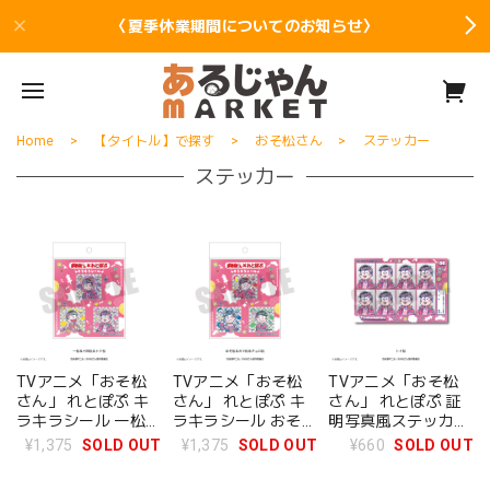
〈夏季休業期間についてのお知らせ〉
Home
【タイトル】で探す
おそ松さん
ステッカー
ステッカー
TVアニメ「おそ松
TVアニメ「おそ松
TVアニメ「おそ松
さん」 れとぽぷ キ
さん」 れとぽぷ キ
さん」 れとぽぷ 証
ラキラシール 一松&
ラキラシール おそ松
明写真風ステッカー
十四松&トド松
&カラ松&チョロ松
トド松
¥1,375
SOLD OUT
¥1,375
SOLD OUT
¥660
SOLD OUT