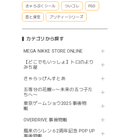
きゃらぷくシール
ついコレ
FGO
恋と深空
プリティーシリーズ
カテゴリから探す
MEGA NIKKE STORE ONLINE
【どこでもいっしょ】トロのより
みち屋
きゃらっぴんすとあ
五等分の花嫁∽〜未来の五つ子た
ちへ〜
東京ゲームショウ2025 事後物
販
OVERDRIVE 事後物販
風来のシレン６2周年記念 POP UP
事後物販