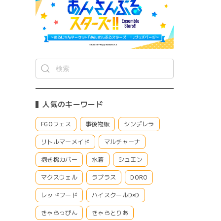
人気のキーワード
FGOフェス
事後物販
シンデレラ
リトルマーメイド
マルチャーナ
抱き枕カバー
水着
シュエン
マクスウェル
ラプラス
DORO
レッドフード
ハイスクールD×D
きゃらっぴん
きゃらとりあ