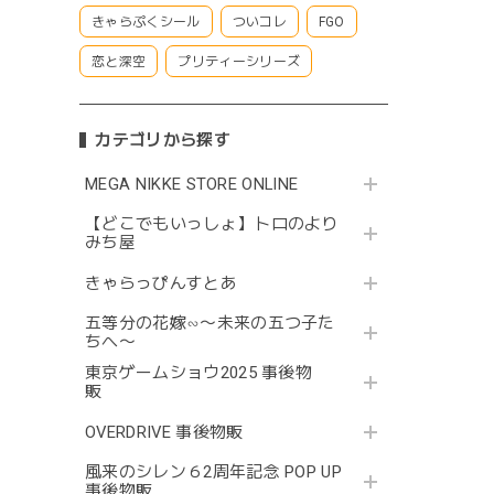
きゃらぷくシール
ついコレ
FGO
恋と深空
プリティーシリーズ
カテゴリから探す
MEGA NIKKE STORE ONLINE
【どこでもいっしょ】トロのより
みち屋
きゃらっぴんすとあ
五等分の花嫁∽〜未来の五つ子た
ちへ〜
東京ゲームショウ2025 事後物
販
OVERDRIVE 事後物販
風来のシレン６2周年記念 POP UP
事後物販