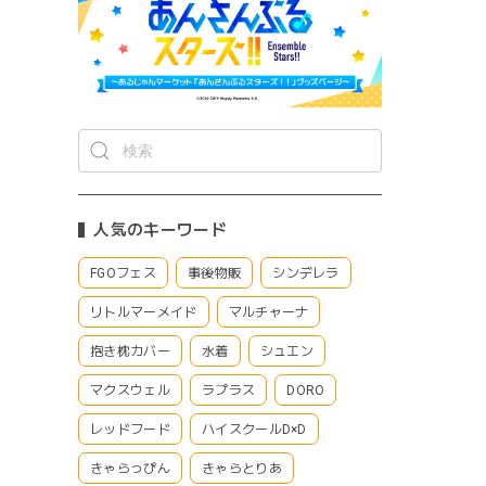
人気のキーワード
FGOフェス
事後物販
シンデレラ
リトルマーメイド
マルチャーナ
抱き枕カバー
水着
シュエン
マクスウェル
ラプラス
DORO
レッドフード
ハイスクールD×D
きゃらっぴん
きゃらとりあ