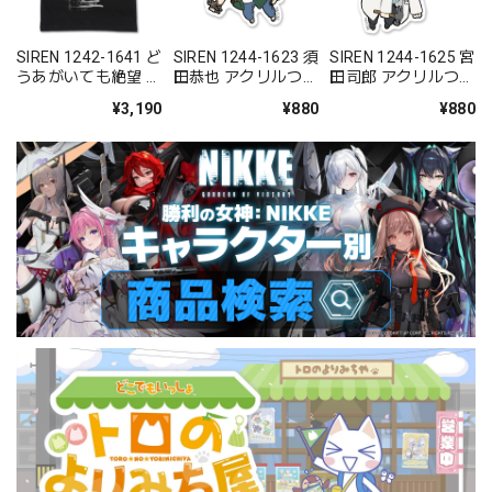
SIREN 1242-1641 ど
SIREN 1244-1623 須
SIREN 1244-1625 宮
うあがいても絶望 T
田恭也 アクリルつま
田司郎 アクリルつま
シャツ/BLACK-
まれ
まれ
¥3,190
¥880
¥880
S/M/L/XL