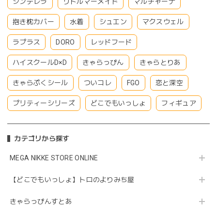
シンデレラ
リトルマーメイド
マルチャーナ
抱き枕カバー
水着
シュエン
マクスウェル
ラプラス
DORO
レッドフード
ハイスクールD×D
きゃらっぴん
きゃらとりあ
きゃらぷくシール
ついコレ
FGO
恋と深空
プリティーシリーズ
どこでもいっしょ
フィギュア
カテゴリから探す
MEGA NIKKE STORE ONLINE
【どこでもいっしょ】トロのよりみち屋
きゃらっぴんすとあ