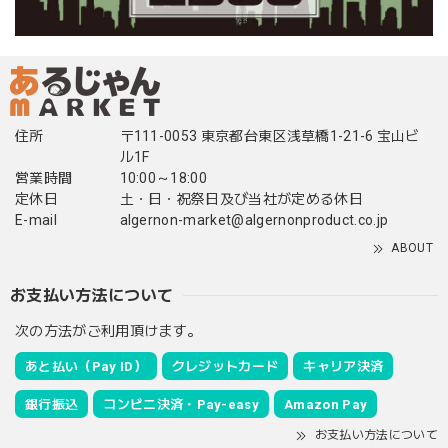
住所
〒111-0053 東京都台東区浅草橋1-21-6 宝山ビ
ル1F
営業時間
10:00～18:00
定休日
土・日・祝祭日及び当社が定める休日
E-mail
algernon-market@algernonproduct.co.jp
ABOUT
お支払い方法について
次の方法がご利用頂けます。
あと払い（Pay ID）
クレジットカード
キャリア決済
銀行振込
コンビニ決済・Pay-easy
Amazon Pay
お支払い方法について