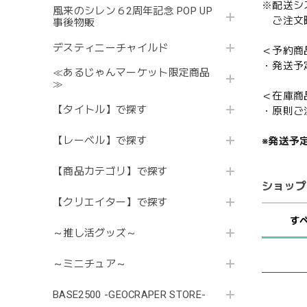
※配送シ
風来のシレン６2周年記念 POP UP
ご注文時
事後物販
デスティニーチャイルド
＜予約商
・発送予
≪あるじゃんマーケット限定商品
≫
＜在庫商
【タイトル】で探す
・原則ご
【レーベル】で探す
※発送予
【商品カテゴリ】で探す
ショップ
【クリエイター】で探す
す
～推し活グッズ～
～ミニチュア～
BASE2500 -GEOCRAPER STORE-