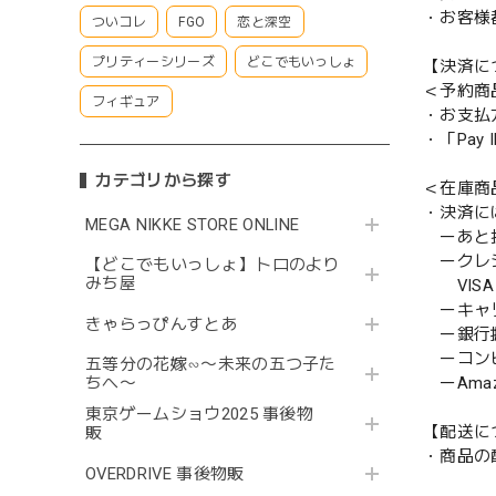
・お客様
ついコレ
FGO
恋と深空
プリティーシリーズ
どこでもいっしょ
【決済に
＜予約商
フィギュア
・お支払
・「Pa
カテゴリから探す
＜在庫商
・決済に
MEGA NIKKE STORE ONLINE
ーあと払い
ークレ
【どこでもいっしょ】トロのより
みち屋
VISA／
ーキャ
きゃらっぴんすとあ
ー銀行
ーコンビニ
五等分の花嫁∽〜未来の五つ子た
ーAmazo
ちへ〜
東京ゲームショウ2025 事後物
【配送に
販
・商品の
OVERDRIVE 事後物販