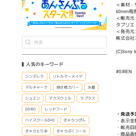
＜素材・
60mm程
＜販売元
タブリエ
＜発売元
株式会社
(C)Sony I
人気のキーワード
#SIREN
シンデレラ
リトルマーメイド
マルチャーナ
抱き枕カバー
水着
シュエン
マクスウェル
ラプラス
DORO
レッドフード
・発送予
・表示金
ハイスクールD×D
きゃらっぴん
・転売目
きゃらとりあ
きゃらぷくシール
・商品画