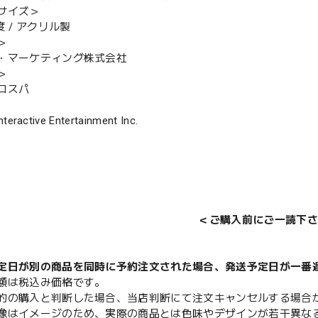
サイズ＞
度 / アクリル製
＞
・マーケティング株式会社
＞
コスパ
nteractive Entertainment Inc.
＜ご購入前にご一読下さ
定日が別の商品を同時に予約注文された場合、発送予定日が一番
額は税込み価格です。
的の購入と判断した場合、当店判断にて注文キャンセルする場合
像はイメージのため、実際の商品とは色味やデザインが若干異な