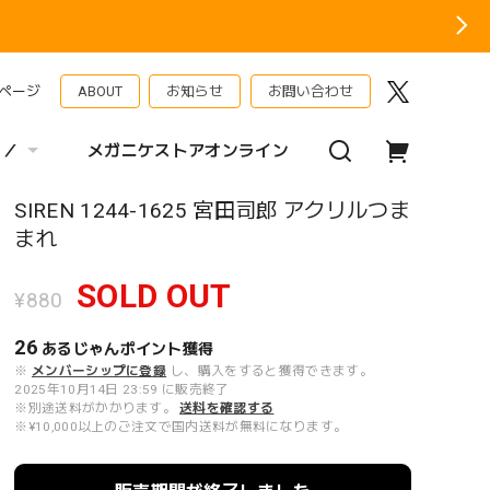
ページ
ABOUT
お知らせ
お問い合わせ
 ／
メガニケストアオンライン
SIREN 1244-1625 宮田司郎 アクリルつま
まれ
SOLD OUT
¥880
26
あるじゃんポイント
獲得
※
メンバーシップに登録
し、購入をすると獲得できます。
2025年10月14日 23:59 に販売終了
※別途送料がかかります。
送料を確認する
※¥10,000以上のご注文で国内送料が無料になります。