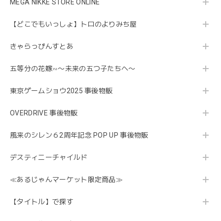
MEGA NIKKE STORE ONLINE
【どこでもいっしょ】トロのよりみち屋
きゃらっぴんすとあ
五等分の花嫁∽〜未来の五つ子たちへ〜
東京ゲームショウ2025 事後物販
OVERDRIVE 事後物販
風来のシレン６2周年記念 POP UP 事後物販
デスティニーチャイルド
≪あるじゃんマーケット限定商品≫
【タイトル】で探す