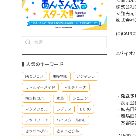
＜販売元
株式会社C
＜発売元
株式会社C
(C)CAPC
#バイオ
人気のキーワード
FGOフェス
事後物販
シンデレラ
リトルマーメイド
マルチャーナ
・発送予
抱き枕カバー
水着
シュエン
・表示金
・転売目
マクスウェル
ラプラス
DORO
・商品画
レッドフード
ハイスクールD×D
・お客様
きゃらっぴん
きゃらとりあ