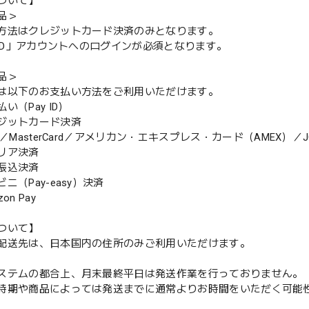
ついて】
品＞
方法はクレジットカード決済のみとなります。
y ID」アカウントへのログインが必須となります。
品＞
は以下のお支払い方法をご利用いただけます。
（Pay ID）
ジットカード決済
MasterCard／アメリカン・エキスプレス・カード（AMEX）／J
リア決済
振込決済
（Pay-easy）決済
n Pay
ついて】
配送先は、日本国内の住所のみご利用いただけます。
ステムの都合上、月末最終平日は発送作業を行っておりません。
期や商品によっては発送までに通常よりお時間をいただく可能