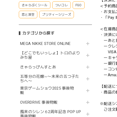
【決済に
きゃらぷくシール
ついコレ
FGO
＜予約商
・お支払
恋と深空
プリティーシリーズ
・「Pa
＜在庫商
カテゴリから探す
・決済に
ーあと払い
MEGA NIKKE STORE ONLINE
ークレ
VISA／
【どこでもいっしょ】トロのより
みち屋
ーキャ
ー銀行
きゃらっぴんすとあ
ーコンビニ
ーAmazo
五等分の花嫁∽〜未来の五つ子た
ちへ〜
【配送に
東京ゲームショウ2025 事後物
・商品の
販
OVERDRIVE 事後物販
※配送シ
ご注文時
風来のシレン６2周年記念 POP UP
事後物販