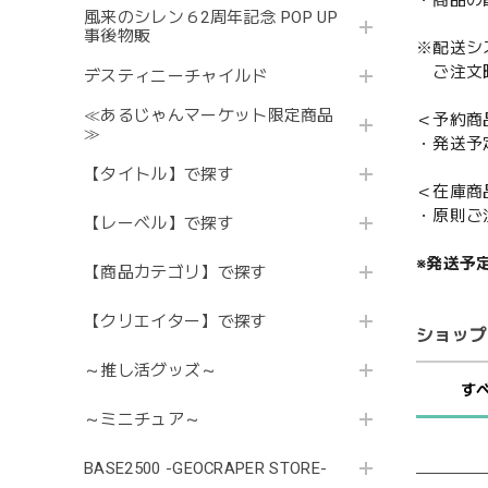
・商品の
風来のシレン６2周年記念 POP UP
事後物販
※配送シ
ご注文時
デスティニーチャイルド
≪あるじゃんマーケット限定商品
＜予約商
≫
・発送予
【タイトル】で探す
＜在庫商
・原則ご
【レーベル】で探す
※発送予
【商品カテゴリ】で探す
【クリエイター】で探す
ショップ
～推し活グッズ～
す
～ミニチュア～
BASE2500 -GEOCRAPER STORE-