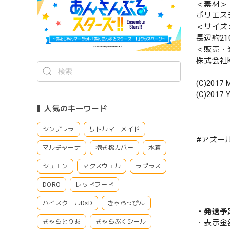
＜素材＞
ポリエス
＜サイズ
長辺約21
＜販売・
株式会社Ke
(C)2017 M
(C)2017 Y
人気のキーワード
シンデレラ
リトルマーメイド
#アズー
マルチャーナ
抱き枕カバー
水着
シュエン
マクスウェル
ラプラス
DORO
レッドフード
ハイスクールD×D
きゃらっぴん
・発送予
きゃらとりあ
きゃらぷくシール
・表示金