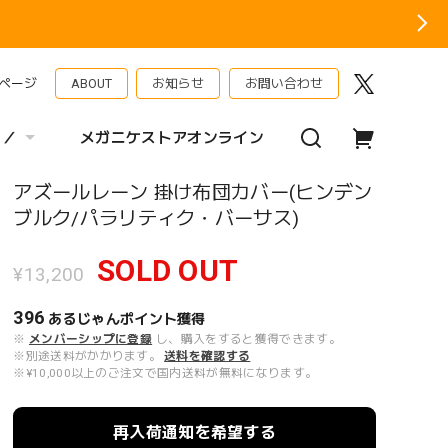
ページ
ABOUT
お知らせ
お問い合わせ
 ／
メガニケストアオンライン
アズールレーン 掛け布団カバー(ヒンデン
ブルク/パラリティク・バーサス)
SOLD OUT
¥13,200
396
あるじゃんポイント
獲得
※
メンバーシップに登録
し、購入をすると獲得できます。
※別途送料がかかります。
送料を確認する
※¥10,000以上のご注文で国内送料が無料になります。
再入荷通知を希望する