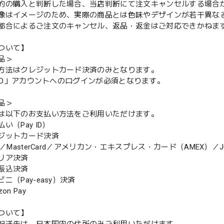
的の購入と判断した場合、当店判断にて注文キャンセルする場合
像はイメージのため、実際の商品とは色味やデザインが若干異な
都合によるご注文のキャンセル、返品・返金はご対応できかねま
ついて】
品＞
方法はクレジットカード決済のみとなります。
y ID」アカウントへのログインが必須となります。
品＞
は以下のお支払い方法をご利用いただけます。
（Pay ID）
ジットカード決済
MasterCard／アメリカン・エキスプレス・カード（AMEX）／J
リア決済
振込決済
（Pay-easy）決済
n Pay
ついて】