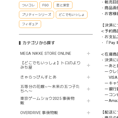
・転売目
ついコレ
FGO
恋と深空
・商品画
・お客様
プリティーシリーズ
どこでもいっしょ
フィギュア
【決済に
＜予約商
・お支払
・「Pa
カテゴリから探す
MEGA NIKKE STORE ONLINE
＜在庫商
・決済に
【どこでもいっしょ】トロのより
ーあと払い
みち屋
ークレ
きゃらっぴんすとあ
VISA／
ーキャ
五等分の花嫁∽〜未来の五つ子た
ー銀行
ちへ〜
ーコンビニ
東京ゲームショウ2025 事後物
ーAmazo
販
【配送に
OVERDRIVE 事後物販