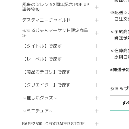
・商品の
風来のシレン６2周年記念 POP UP
事後物販
※配送シ
ご注文時
デスティニーチャイルド
≪あるじゃんマーケット限定商品
＜予約商
≫
・発送予
【タイトル】で探す
＜在庫商
・原則ご
【レーベル】で探す
※発送予
【商品カテゴリ】で探す
【クリエイター】で探す
ショップ
～推し活グッズ～
す
～ミニチュア～
BASE2500 -GEOCRAPER STORE-