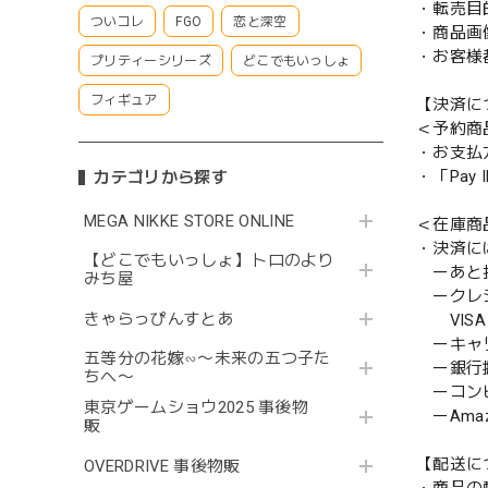
・転売目
ついコレ
FGO
恋と深空
・商品画
・お客様
プリティーシリーズ
どこでもいっしょ
フィギュア
【決済に
＜予約商
・お支払
・「Pa
カテゴリから探す
MEGA NIKKE STORE ONLINE
＜在庫商
・決済に
【どこでもいっしょ】トロのより
ーあと払い
みち屋
ークレ
きゃらっぴんすとあ
VISA／
ーキャ
五等分の花嫁∽〜未来の五つ子た
ー銀行
ちへ〜
ーコンビニ
東京ゲームショウ2025 事後物
ーAmazo
販
【配送に
OVERDRIVE 事後物販