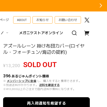
ページ
ABOUT
お知らせ
お問い合わせ
 ／
メガニケストアオンライン
アズールレーン 掛け布団カバー(ロイヤ
ル・フォーチュン/海辺の掟約)
SOLD OUT
¥13,200
396
あるじゃんポイント
獲得
※
メンバーシップに登録
し、購入をすると獲得できます。
※別途送料がかかります。
送料を確認する
※¥10,000以上のご注文で国内送料が無料になります。
再入荷通知を希望する