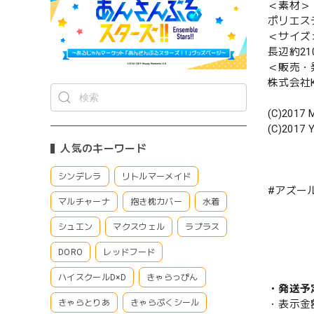
＜素材＞
ポリエス
＜サイズ
長辺約21
＜販売・
株式会社Ke
(C)2017 M
(C)2017 Y
人気のキーワード
シンデレラ
リトルマーメイド
#アズー
マルチャーナ
抱き枕カバー
水着
シュエン
マクスウェル
ラプラス
DORO
レッドフード
ハイスクールD×D
きゃらっぴん
・発送予
きゃらとりあ
きゃらぷくシール
・表示金