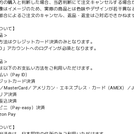
的の購入と判断した場合、当店判断にて注文キャンセルする場合
像はイメージのため、実際の商品とは色味やデザインが若干異な
都合によるご注文のキャンセル、返品・返金はご対応できかねま
ついて】
品＞
方法はクレジットカード決済のみとなります。
y ID」アカウントへのログインが必須となります。
品＞
は以下のお支払い方法をご利用いただけます。
（Pay ID）
ジットカード決済
MasterCard／アメリカン・エキスプレス・カード（AMEX）／J
リア決済
振込決済
（Pay-easy）決済
n Pay
ついて】