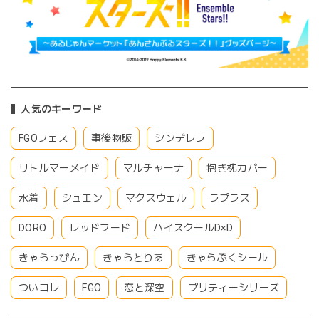
人気のキーワード
FGOフェス
事後物販
シンデレラ
リトルマーメイド
マルチャーナ
抱き枕カバー
水着
シュエン
マクスウェル
ラプラス
DORO
レッドフード
ハイスクールD×D
きゃらっぴん
きゃらとりあ
きゃらぷくシール
ついコレ
FGO
恋と深空
プリティーシリーズ