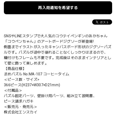
再入荷通知を希望する
SNSやLINEスタンプで大人気のコウテイペンギンのあかちゃん
「コウペンちゃん」のアートボードジグソーが新登場!
側面までイラストが入ったキャンバスボード形状のジグソーパズ
ルです。パズルが途中で崩れることなくしっかりはまるので、
糊付けもフレームも不要です。完成後はそのままインテリアとし
て壁に飾って楽しめます。
【商品仕様】
まめパズル No.MA-107 コーヒータイム
＜ピース数・サイズ>
366ピース(H237×W307×D21mm)
＜付属品＞
パズル固定パーツ、壁掛け用パーツ、組み立て説明書、
ピース請求ハガキ
＜販売元・発売元＞
株式会社エンスカイ