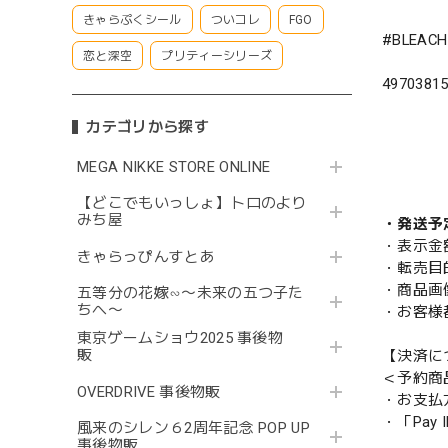
きゃらぷくシール
ついコレ
FGO
#BLEA
恋と深空
プリティーシリーズ
4970381
カテゴリから探す
MEGA NIKKE STORE ONLINE
【どこでもいっしょ】トロのより
みち屋
・発送予
・表示金
きゃらっぴんすとあ
・転売目
・商品画
五等分の花嫁∽〜未来の五つ子た
ちへ〜
・お客様
東京ゲームショウ2025 事後物
販
【決済に
＜予約商
OVERDRIVE 事後物販
・お支払
・「Pa
風来のシレン６2周年記念 POP UP
事後物販