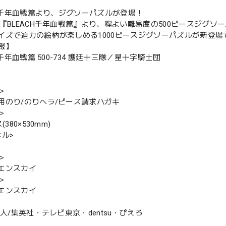
CH 千年血戦篇より、ジグソーパズルが登場！
メ『BLEACH千年血戦篇』より、程よい難易度の500ピースジグソ
イズで迫力の絵柄が楽しめる1000ピースジグソーパズルが新登場
報】
H 千年血戦篇 500-734 護廷十三隊／星十字騎士団
＞
用のり/のりヘラ/ピース請求ハガキ
＞
(380×530mm)
ネル>
＞
エンスカイ
＞
エンスカイ
帯人/集英社・テレビ東京・dentsu・ぴえろ