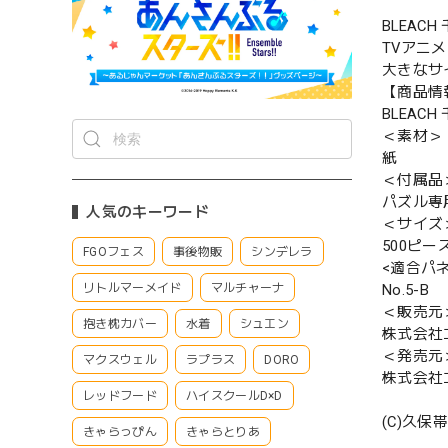
BLEA
TVアニ
大きなサ
【商品情
BLEAC
＜素材＞
紙
＜付属品
パズル専
人気のキーワード
＜サイズ
500ピース
FGOフェス
事後物販
シンデレラ
<適合パ
No.5-B
リトルマーメイド
マルチャーナ
＜販売元
抱き枕カバー
水着
シュエン
株式会社
＜発売元
マクスウェル
ラプラス
DORO
株式会社
レッドフード
ハイスクールD×D
(C)久保
きゃらっぴん
きゃらとりあ