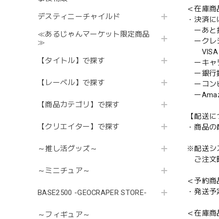
＜在庫商
デスティニーチャイルド
・決済に
ーあと払い
≪あるじゃんマーケット限定商品
ークレ
≫
VISA／
【タイトル】で探す
ーキャ
ー銀行
【レーベル】で探す
ーコンビニ
ーAmazo
【商品カテゴリ】で探す
【配送に
【クリエイター】で探す
・商品の
※配送シ
～推し活グッズ～
ご注文時
～ミニチュア～
＜予約商
・発送予
BASE2500 -GEOCRAPER STORE-
＜在庫商
～フィギュア～