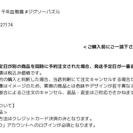
CH 千年血戦篇 #ジグソーパズル
527174
＜ご購入前にご一読下さ
定日が別の商品を同時に予約注文された場合、発送予定日が一番
額は税込み価格です。
的の購入と判断した場合、当店判断にて注文キャンセルする場合
像はイメージのため、実際の商品とは色味やデザインが若干異な
都合によるご注文のキャンセル、返品・返金はご対応できかねま
ついて】
品＞
方法はクレジットカード決済のみとなります。
y ID」アカウントへのログインが必須となります。