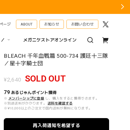
ページ
ABOUT
お知らせ
お問い合わせ
 ／
メガニケストアオンライン
BLEACH 千年血戦篇 500-734 護廷十三隊
／星十字騎士団
SOLD OUT
¥2,640
79
あるじゃんポイント
獲得
※
メンバーシップに登録
し、購入をすると獲得できます。
※別途送料がかかります。
送料を確認する
※¥10,000以上のご注文で国内送料が無料になります。
再入荷通知を希望する