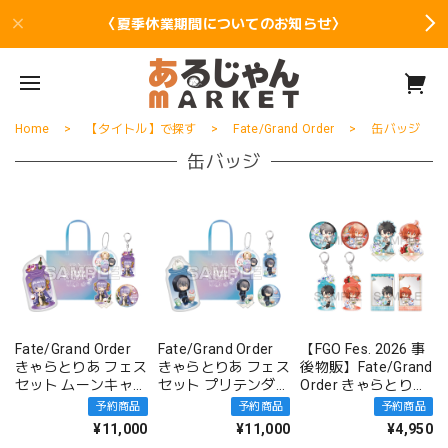
〈夏季休業期間についてのお知らせ〉
Home
【タイトル】で探す
Fate/Grand Order
缶バッジ
缶バッジ
Fate/Grand Order
Fate/Grand Order
【FGO Fes. 2026 事
きゃらとりあ フェス
きゃらとりあ フェス
後物販】Fate/Grand
セット ムーンキャン
セット プリテンダ
Order きゃらとりあ
サー/BBドバイ
ー/オベロン〔不機
サマストver. フェス
予約商品
予約商品
予約商品
嫌サマー・オベロ
セット
¥11,000
¥11,000
¥4,950
ン〕