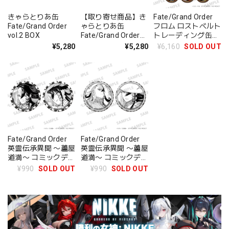
きゃらとりあ缶
【取り寄せ商品】き
Fate/Grand Order
Fate/Grand Order
ゃらとりあ缶
フロム ロストベルト
vol.2 BOX
Fate/Grand Order
トレーディング缶バ
vol.7 BOX
ッジ BOX
¥5,280
¥5,280
¥6,160
SOLD OUT
Fate/Grand Order
Fate/Grand Order
英霊伝承異聞 〜蘆屋
英霊伝承異聞 〜蘆屋
道満〜 コミックデザ
道満〜 コミックデザ
イン缶バッジセット
イン缶バッジセット
¥990
SOLD OUT
¥990
SOLD OUT
1
2