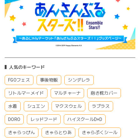
人気のキーワード
FGOフェス
事後物販
シンデレラ
リトルマーメイド
マルチャーナ
抱き枕カバー
水着
シュエン
マクスウェル
ラプラス
DORO
レッドフード
ハイスクールD×D
きゃらっぴん
きゃらとりあ
きゃらぷくシール