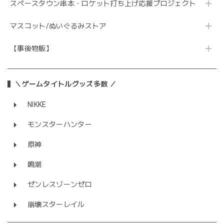
スペースタウン串本・ロケット打ち上げ応援プロジェクト
マスコット/ぬいぐるみストア
【事後物販】
＼ゲームタイトルグッズ多数 ／
NIKKE
モンスターハンター
原神
鳴潮
ゼンレスゾーンゼロ
崩壊スターレイル