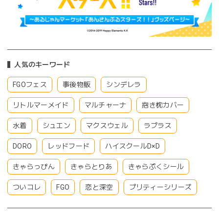
人気のキーワード
FGOフェス
事後物販
シンデレラ
リトルマーメイド
マルチャーナ
抱き枕カバー
水着
シュエン
マクスウェル
ラプラス
DORO
レッドフード
ハイスクールD×D
きゃらっぴん
きゃらとりあ
きゃらぷくシール
ついコレ
FGO
恋と深空
プリティーシリーズ