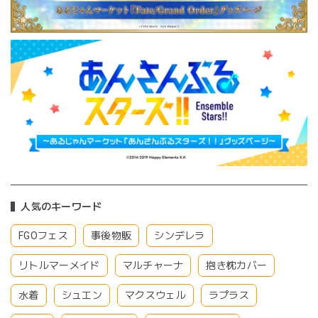
人気のキーワード
FGOフェス
事後物販
シンデレラ
リトルマーメイド
マルチャーナ
抱き枕カバー
水着
シュエン
マクスウェル
ラプラス