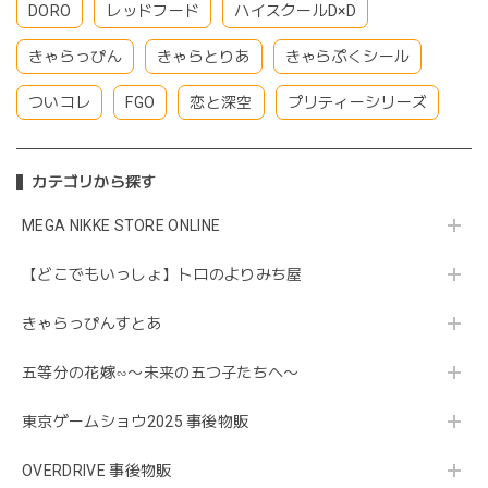
DORO
レッドフード
ハイスクールD×D
きゃらっぴん
きゃらとりあ
きゃらぷくシール
ついコレ
FGO
恋と深空
プリティーシリーズ
カテゴリから探す
MEGA NIKKE STORE ONLINE
【どこでもいっしょ】トロのよりみち屋
きゃらっぴんすとあ
五等分の花嫁∽〜未来の五つ子たちへ〜
東京ゲームショウ2025 事後物販
OVERDRIVE 事後物販