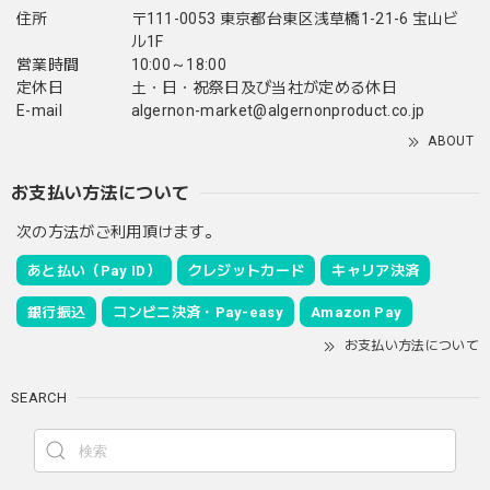
住所
〒111-0053 東京都台東区浅草橋1-21-6 宝山ビ
ル1F
営業時間
10:00～18:00
定休日
土・日・祝祭日及び当社が定める休日
E-mail
algernon-market@algernonproduct.co.jp
ABOUT
お支払い方法について
次の方法がご利用頂けます。
あと払い（Pay ID）
クレジットカード
キャリア決済
銀行振込
コンビニ決済・Pay-easy
Amazon Pay
お支払い方法について
SEARCH