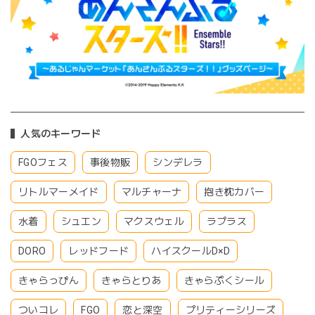
人気のキーワード
FGOフェス
事後物販
シンデレラ
リトルマーメイド
マルチャーナ
抱き枕カバー
水着
シュエン
マクスウェル
ラプラス
DORO
レッドフード
ハイスクールD×D
きゃらっぴん
きゃらとりあ
きゃらぷくシール
ついコレ
FGO
恋と深空
プリティーシリーズ