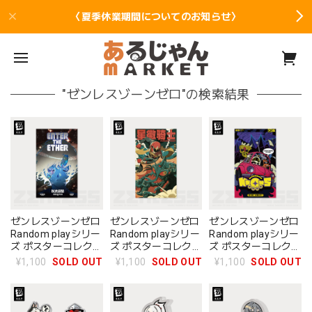
〈夏季休業期間についてのお知らせ〉
"ゼンレスゾーンゼロ"の検索結果
ゼンレスゾーンゼロ
ゼンレスゾーンゼロ
ゼンレスゾーンゼロ
Random playシリー
Random playシリー
Random playシリー
ズ ポスターコレクシ
ズ ポスターコレクシ
ズ ポスターコレクシ
ョン エーテル・ドリ
ョン スターライトナ
ョン ボンプは知って
¥1,100
SOLD OUT
¥1,100
SOLD OUT
¥1,100
SOLD OUT
ーム
イト
いる!