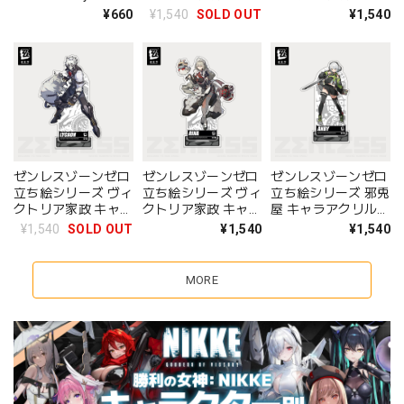
缶バッジ リン
アクリルスタンド エ
アクリルスタンド カ
¥660
¥1,540
SOLD OUT
¥1,540
レン
リン
ゼンレスゾーンゼロ
ゼンレスゾーンゼロ
ゼンレスゾーンゼロ
立ち絵シリーズ ヴィ
立ち絵シリーズ ヴィ
立ち絵シリーズ 邪兎
クトリア家政 キャラ
クトリア家政 キャラ
屋 キャラアクリルス
アクリルスタンド ラ
アクリルスタンド リ
タンド アンビー
¥1,540
SOLD OUT
¥1,540
¥1,540
イカン
ナ
MORE