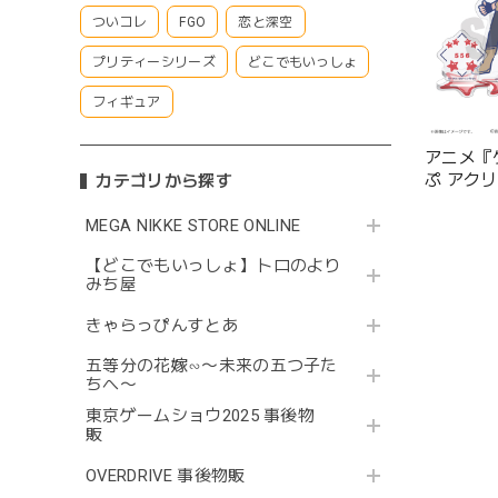
ついコレ
FGO
恋と深空
プリティーシリーズ
どこでもいっしょ
フィギュア
アニメ『
ぷ アクリ
カテゴリから探す
MEGA NIKKE STORE ONLINE
【どこでもいっしょ】トロのより
みち屋
きゃらっぴんすとあ
五等分の花嫁∽〜未来の五つ子た
ちへ〜
東京ゲームショウ2025 事後物
販
OVERDRIVE 事後物販