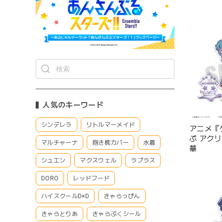
人気のキーワード
シンデレラ
リトルマーメイド
アニメ『
ぷ アクリ
マルチャーナ
抱き枕カバー
水着
華
シュエン
マクスウェル
ラプラス
DORO
レッドフード
ハイスクールD×D
きゃらっぴん
きゃらとりあ
きゃらぷくシール