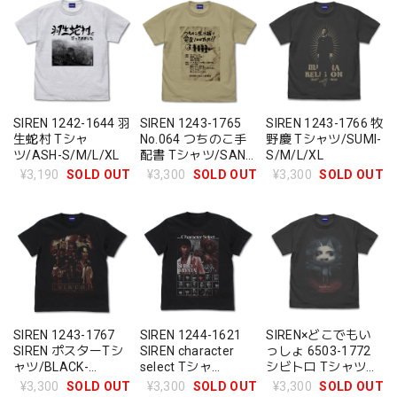
SIREN 1242-1644 羽
SIREN 1243-1765
SIREN 1243-1766 牧
生蛇村 Tシャ
No.064 つちのこ手
野慶 Tシャツ/SUMI-
ツ/ASH-S/M/L/XL
配書 Tシャツ/SAND
S/M/L/XL
KHAKI-S/M/L/XL
¥3,190
SOLD OUT
¥3,300
SOLD OUT
¥3,300
SOLD OUT
SIREN 1243-1767
SIREN 1244-1621
SIREN×どこでもい
SIREN ポスターTシ
SIREN character
っしょ 6503-1772
ャツ/BLACK-
select Tシャ
シビトロ Tシャツ
S/M/L/XL
ツ/BLACK-
Ver.2.0/SUMI-
¥3,300
SOLD OUT
¥3,300
SOLD OUT
¥3,300
SOLD OUT