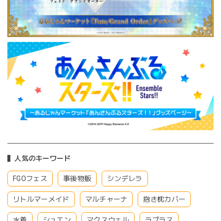
人気のキーワード
FGOフェス
事後物販
シンデレラ
リトルマーメイド
マルチャーナ
抱き枕カバー
水着
シュエン
マクスウェル
ラプラス