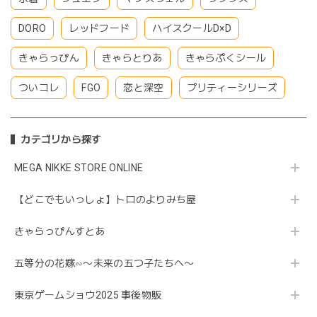
DORO
レッドフード
ハイスクールD×D
きゃらっぴん
きゃらとりあ
きゃらぷくシール
ついコレ
FGO
恋と深空
プリティーシリーズ
カテゴリから探す
MEGA NIKKE STORE ONLINE
【どこでもいっしょ】トロのよりみち屋
きゃらっぴんすとあ
五等分の花嫁∽〜未来の五つ子たちへ〜
東京ゲームショウ2025 事後物販