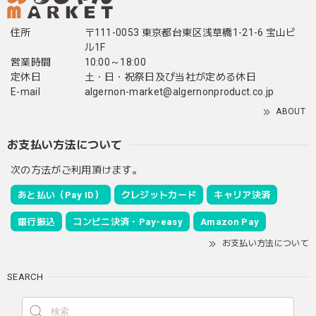
住所
〒111-0053 東京都台東区浅草橋1-21-6 宝山ビ
ル1F
営業時間
10:00～18:00
定休日
土・日・祝祭日及び当社が定める休日
E-mail
algernon-market@algernonproduct.co.jp
ABOUT
お支払い方法について
次の方法がご利用頂けます。
あと払い（Pay ID）
クレジットカード
キャリア決済
銀行振込
コンビニ決済・Pay-easy
Amazon Pay
お支払い方法について
SEARCH