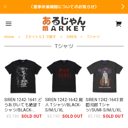
〈夏季休業期間についてのお知らせ〉
Home
【タイトル】で探す
SIREN
Tシャツ
Tシャツ
SIREN 1242-1641 ど
SIREN 1242-1642 屍
SIREN 1242-1643 宮
うあがいても絶望 T
人 Tシャツ/BLACK-
田司郎 Tシャ
シャツ/BLACK-
S/M/L/XL
ツ/SUMI-S/M/L/XL
S/M/L/XL
¥3,190
SOLD OUT
¥3,190
SOLD OUT
¥3,190
SOLD OUT