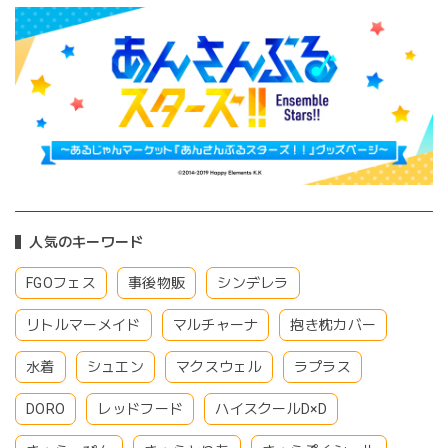
人気のキーワード
FGOフェス
事後物販
シンデレラ
リトルマーメイド
マルチャーナ
抱き枕カバー
水着
シュエン
マクスウェル
ラプラス
DORO
レッドフード
ハイスクールD×D