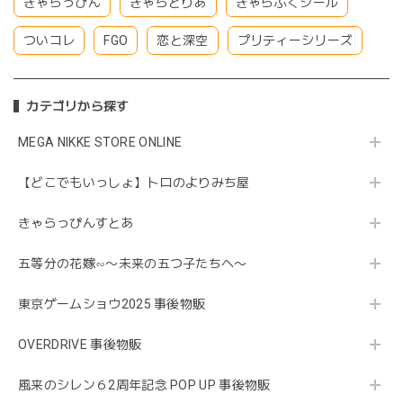
きゃらっぴん
きゃらとりあ
きゃらぷくシール
ついコレ
FGO
恋と深空
プリティーシリーズ
カテゴリから探す
MEGA NIKKE STORE ONLINE
【どこでもいっしょ】トロのよりみち屋
きゃらっぴんすとあ
五等分の花嫁∽〜未来の五つ子たちへ〜
東京ゲームショウ2025 事後物販
OVERDRIVE 事後物販
風来のシレン６2周年記念 POP UP 事後物販