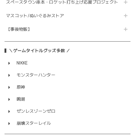
スペースタウン串本・ロケット打ち上げ応援プロジェクト
マスコット/ぬいぐるみストア
【事後物販】
＼ゲームタイトルグッズ多数 ／
NIKKE
モンスターハンター
原神
鳴潮
ゼンレスゾーンゼロ
崩壊スターレイル