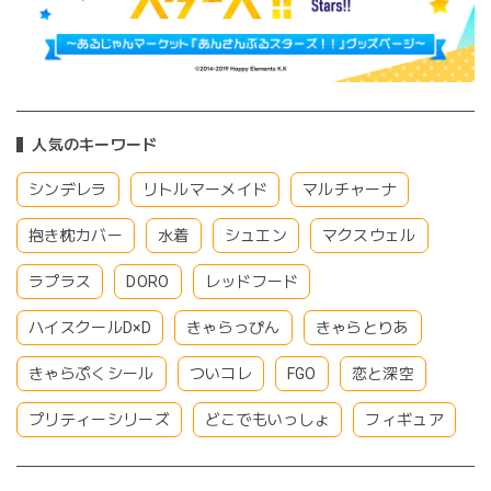
人気のキーワード
シンデレラ
リトルマーメイド
マルチャーナ
抱き枕カバー
水着
シュエン
マクスウェル
ラプラス
DORO
レッドフード
ハイスクールD×D
きゃらっぴん
きゃらとりあ
きゃらぷくシール
ついコレ
FGO
恋と深空
プリティーシリーズ
どこでもいっしょ
フィギュア