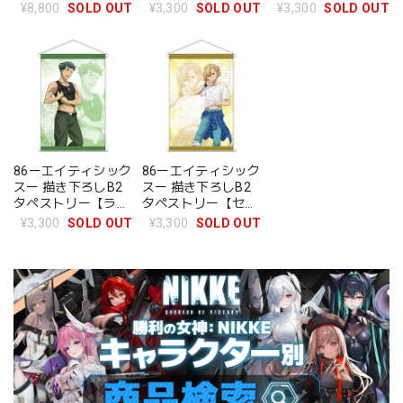
ストリー【ルームウ
ン】雨宿り
ナ】雨宿り
¥8,800
SOLD OUT
¥3,300
SOLD OUT
¥3,300
SOLD OUT
ェアver.】4.レーナ
86ーエイティシック
86ーエイティシック
スー 描き下ろしB2
スー 描き下ろしB2
タペストリー【ライ
タペストリー【セ
デン】雨宿り
オ】雨宿り
¥3,300
SOLD OUT
¥3,300
SOLD OUT