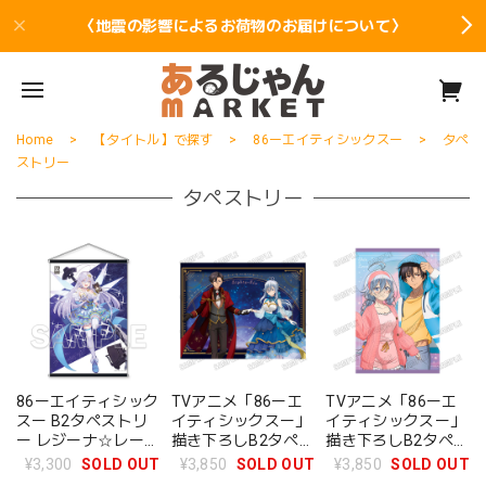
〈地震の影響によるお荷物のお届けについて〉
Home
【タイトル】で探す
86ーエイティシックスー
タペ
ストリー
タペストリー
86ーエイティシック
TVアニメ「86ーエ
TVアニメ「86ーエ
スー B2タペストリ
イティシックスー」
イティシックスー」
ー レジーナ☆レーナ
描き下ろしB2タペス
描き下ろしB2タペス
2025
トリー【ドレスアッ
トリー【ルームウェ
¥3,300
SOLD OUT
¥3,850
SOLD OUT
¥3,850
SOLD OUT
プver.】
アver.】