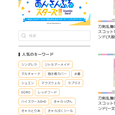
刀剣乱舞O
スコットT
ンド(大般
人気のキーワード
シンデレラ
リトルマーメイド
マルチャーナ
抱き枕カバー
水着
シュエン
マクスウェル
ラプラス
DORO
レッドフード
刀剣乱舞O
ハイスクールD×D
きゃらっぴん
スコットT
ンド(一文
きゃらとりあ
きゃらぷくシール