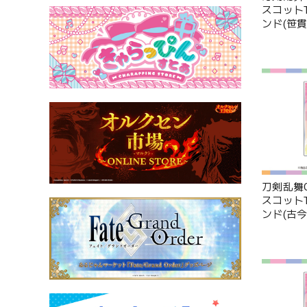
スコットT
ンド(笹貫
刀剣乱舞O
スコットT
ンド(古