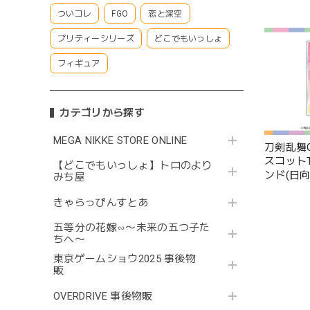
ついコレ
FGO
恋と深空
プリティーシリーズ
どこでもいっしょ
フィギュア
カテゴリから探す
MEGA NIKKE STORE ONLINE
刀剣乱舞O
スコットT
【どこでもいっしょ】トロのより
ンド(日向
みち屋
きゃらっぴんすとあ
五等分の花嫁∽〜未来の五つ子た
ちへ〜
東京ゲームショウ2025 事後物
販
OVERDRIVE 事後物販