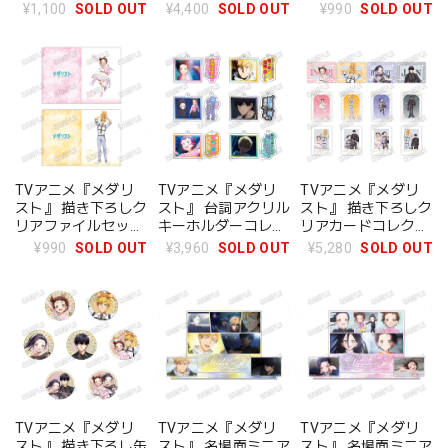
ョン BOX 全10種20
B
¥1,100
SOLD OUT
¥4,400
SOLD OUT
¥990
SOLD OUT
絵柄
TVアニメ『メダリ
TVアニメ『メダリ
TVアニメ『メダリ
スト』 描き下ろしク
スト』 台詞アクリル
スト』 描き下ろしク
リアファイルセット
キーホルダーコレク
リアカードコレクシ
A
ション BOX 全6種
ョン BOX 全12種
¥990
SOLD OUT
¥3,960
SOLD OUT
¥5,280
SOLD OUT
TVアニメ『メダリ
TVアニメ『メダリ
TVアニメ『メダリ
スト』 描き下ろし缶
スト』 名場面ミニア
スト』 名場面ミニア