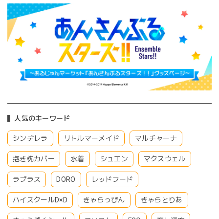
人気のキーワード
シンデレラ
リトルマーメイド
マルチャーナ
抱き枕カバー
水着
シュエン
マクスウェル
ラプラス
DORO
レッドフード
ハイスクールD×D
きゃらっぴん
きゃらとりあ