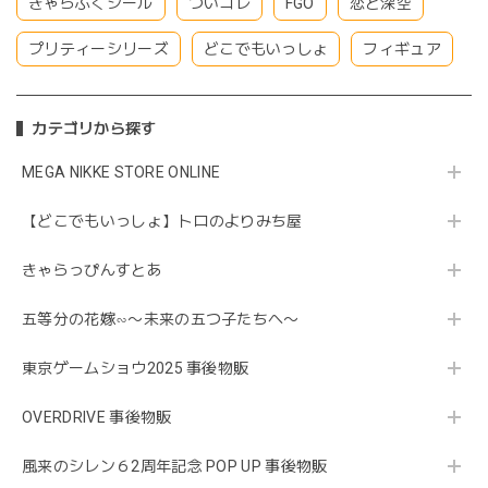
きゃらぷくシール
ついコレ
FGO
恋と深空
プリティーシリーズ
どこでもいっしょ
フィギュア
カテゴリから探す
MEGA NIKKE STORE ONLINE
【どこでもいっしょ】トロのよりみち屋
きゃらっぴんすとあ
五等分の花嫁∽〜未来の五つ子たちへ〜
東京ゲームショウ2025 事後物販
OVERDRIVE 事後物販
風来のシレン６2周年記念 POP UP 事後物販