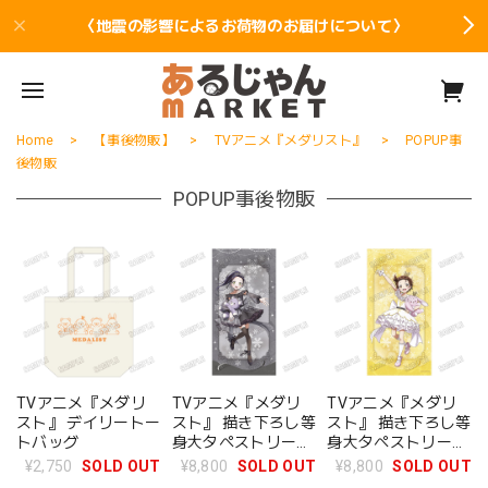
〈地震の影響によるお荷物のお届けについて〉
Home
【事後物販】
TVアニメ『メダリスト』
POPUP事
後物販
POPUP事後物販
TVアニメ『メダリ
TVアニメ『メダリ
TVアニメ『メダリ
スト』 デイリートー
スト』 描き下ろし等
スト』 描き下ろし等
トバッグ
身大タペストリーB
身大タペストリーA
狼嵜 光
結束いのり
¥2,750
SOLD OUT
¥8,800
SOLD OUT
¥8,800
SOLD OUT