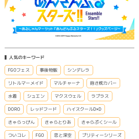
人気のキーワード
FGOフェス
事後物販
シンデレラ
リトルマーメイド
マルチャーナ
抱き枕カバー
水着
シュエン
マクスウェル
ラプラス
DORO
レッドフード
ハイスクールD×D
きゃらっぴん
きゃらとりあ
きゃらぷくシール
ついコレ
FGO
恋と深空
プリティーシリーズ